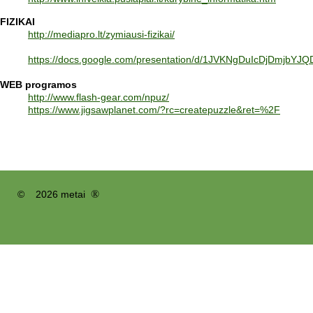
FIZIKAI
http://mediapro.lt/zymiausi-fizikai/
https://docs.google.com/presentation/d/1JVKNgDuIcDjDmjb
WEB programos
http://www.flash-gear.com/npuz/
https://www.jigsawplanet.com/?rc=createpuzzle&ret=%2F
®
© 2026 metai