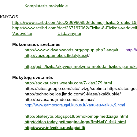
Kompiuteris mokykloje
KNYGOS
https://www.scribd.com/doc/286960950/Idomioji-fizika-2-dalis-1
https://www.scribd.com/doc/267197062/Fizika-8-Fizikos-vadovel
Vadovėliai
Uždavinynai
Mokomosios svetainės
http://www.wildwebwoods.org/popup.php?lang=lt
http:
http://vaizdopamokos.lt/dalykas/i
t/
http://gid.lt/fizika/aktyvieji-mokymo-metodai-fizikos-pamok
Mokytojų svetainės
http://spokauskas.weebly.com/7-klas279.html
https://sites.google.com/site/itvtzg/septinta
https://sites.g
http://technologijos.jimdo.com/9-klasė/skaičiuoklė/
http://pavasaris.jimdo.com/siuntiniai/
http://www.gamtosdraugai.
kubus.lt/kartu-su-vaiku-,9.
html
http://pliateryte.blogspot.lt/p/mokomoji-medziaga.html
http://video.today.pe/imagine-logo/RmH-vIY_4sU.html
http://www.infveikla.puslapiai.lt/