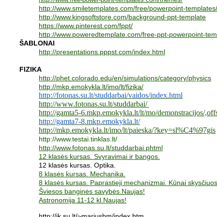
http://www.smiletemplates.com/free/powerpoint-templates
http://www.kingsoftstore.com/background-ppt-template
https://www.pinterest.com/fppt/
http://www.poweredtemplate.com/free-ppt-powerpoint-tem
ŠABLONAI
http://presentations.pppst.com/index.html
FIZIKA
http://phet.colorado.edu/en/simulations/category/physics
http://mkp.emokykla.lt/imo/lt/fizika/
http://fotonas.su.lt/studdarbai/vaidos/index.html
http://www.fotonas.su.lt/studdarbai/
http://gamta5-6.mkp.emokykla.lt/lt/mo/demonstracijos/,offset.
http://gamta7-8.mkp.emokykla.lt/
http://mkp.emokykla.lt/imo/lt/paieska/?key=sl%C4%97gis
http://www.testai.tinklas.lt/
http://www.fotonas.su.lt/studdarbai.phtml
12 klasės kursas. Svyravimai ir bangos.
12 klasės kursas. Optika.
8 klasės kursas. Mechanika.
8 klasės kursas. Paprastieji mechanizmai. Kūnai skysčiuos
Šviesos banginės savybės.Naujas!
Astronomija 11-12 kl.Naujas!
http://ik.su.lt/~mariusbm/index.htm