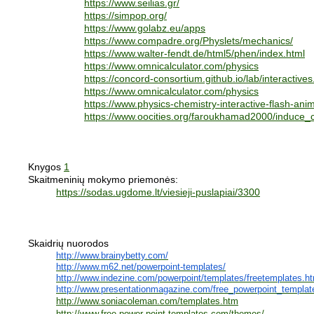
https://www.seilias.gr/
https://simpop.org/
https://www.golabz.eu/apps
https://www.compadre.org/Physlets/mechanics/
https://www.walter-fendt.de/html5/phen/index.html
https://www.omnicalculator.com/physics
https://concord-consortium.github.io/lab/interactiv
https://www.omnicalculator.com/physics
https://www.physics-chemistry-interactive-flash-ani
https://www.oocities.org/faroukhamad2000/induce_
Knygos
1
Skaitmeninių mokymo priemonės:
https://sodas.ugdome.lt/viesieji-puslapiai/3300
Skaidrių nuorodos
http://www.brainybetty.com/
http://www.m62.net/powerpoint-templates/
http://www.indezine.com/powerpoint/templates/freetemplates.ht
http://www.presentationmagazine.com/free_powerpoint_templat
http://www.soniacoleman.com/templates.htm
http://www.free-power-point-templates.com/themes/