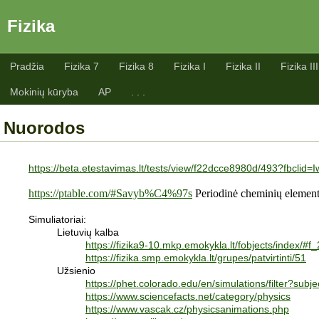
Fizika
Pradžia
Fizika 7
Fizika 8
Fizika I
Fizika II
Fizika III
Mokinių kūryba
AP
. . .
Nuorodos
https://beta.etestavimas.lt/tests/view/f22dcce8980d/493?
https://ptable.com/#Savyb%C4%97s
Periodinė cheminių element
Simuliatoriai:
Lietuvių kalba
https://fizika9-10.mkp.emokykla.lt/fobjects/index/#f
https://fizika.smp.emokykla.lt/grupes/patvirtinti/51
Užsienio
https://phet.colorado.edu/en/simulations/filter?sub
https://www.sciencefacts.net/category/physics
https://www.vascak.cz/physicsanimations.php