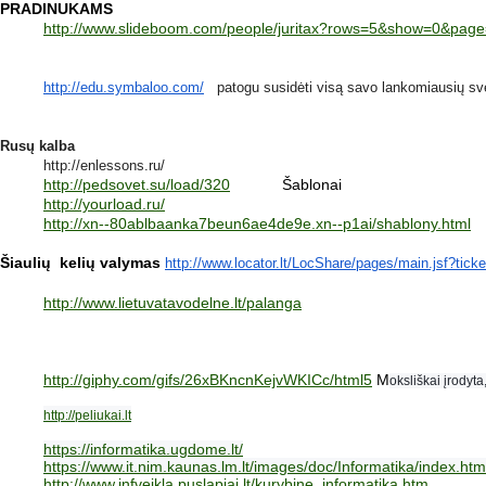
PRADINUKAMS
http://www.slideboom.com/people/juritax?rows=5&show=0&pag
http://edu.symbaloo.com/
patogu susidėti visą savo lankomiausių sv
Rusų kalba
http://enlessons.ru/
http://pedsovet.su/load/320
Šablonai
http://yourload.ru/
http://xn--80ablbaanka7beun6ae4de9e.xn--p1ai/shablony.html
Šiaulių kelių valymas
http://www.locator.lt/
LocShare/pages/main.jsf?
tick
http://www.lietuvatavodelne.lt/palanga
http://giphy.com/gifs/26xBKncnKejvWKICc/html5
M
oksliškai įrodyta
http://peliukai.lt
https://informatika.ugdome.lt/
https://www.it.nim.kaunas.lm.lt/images/doc/Informatika/index.htm
http://www.infveikla.puslapiai.lt/kurybine_informatika.htm