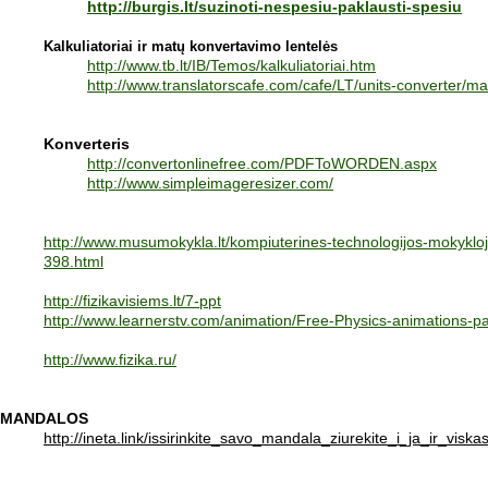
http://burgis.lt/suzinoti-nespesiu-paklausti-spesiu
Kalkuliatoriai ir matų konvertavimo lentelės
http://www.tb.lt/IB/Temos/kalkuliatoriai.htm
http://www.translatorscafe.com/cafe/LT/units-converter/m
Konverteris
http://convertonlinefree.com/PDFToWORDEN.aspx
http://www.simpleimageresizer.com/
http://www.musumokykla.lt/kompiuterines-technologijos-mokykloj
398.html
http://fizikavisiems.lt/7-ppt
http://www.learnerstv.com/animation/Free-Physics-animations-
http://www.fizika.ru/
MANDALOS
http://ineta.link/issirinkite_savo_mandala_ziurekite_i_ja_ir_visk